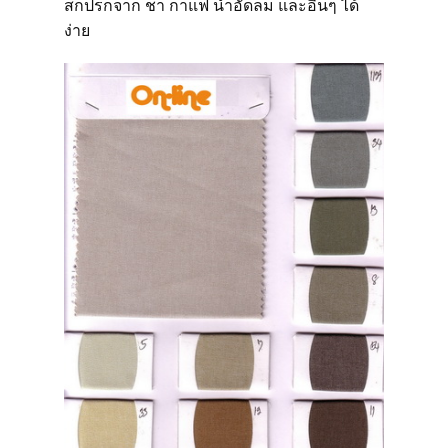
สกปรกจาก ชา กาแฟ น้ำอัดลม และอื่นๆ ได้
ง่าย