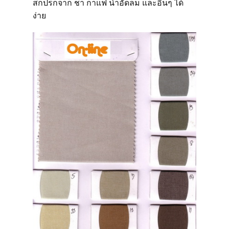
สกปรกจาก ชา กาแฟ น้ำอัดลม และอื่นๆ ได้
ง่าย