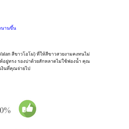
วนานขึ้น
t Valan สีขาวโอโม่) ที่ให้สีขาวสวยงามคงทนไม่
ให้อยู่ทรง รองบ่าด้วยสักหลาดไม่ใช้ฟองน้ำ คุณ
งินที่คุณจ่ายไป