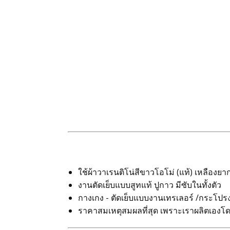
ใช้ผ้าวาเรนติโน่สีขาวโอโม่ (แท้) เหลืองยา
งานตัดเย็บแบบสูทแท้ ปูกาว มีซับในทั้งตัว
กางเกง - ตัดเย็บแบบงานเทรเลอร์ /กระโปรง - 
ราคาสมเหตุสมผลที่สุด เพราะเราผลิตเองโ