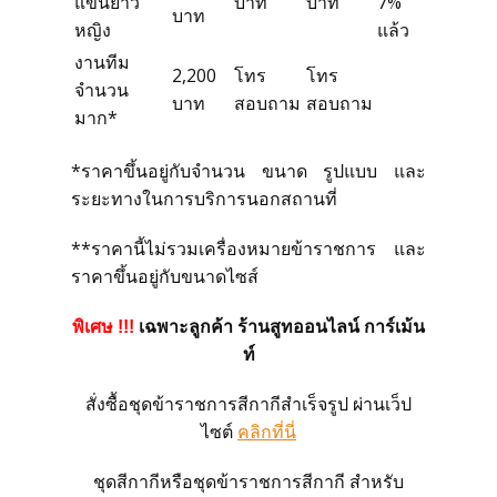
แขนยาว
บาท
บาท
7%
บาท
หญิง
แล้ว
งานทีม
2,200
โทร
โทร
จำนวน
บาท
สอบถาม
สอบถาม
มาก*
*ราคาขึ้นอยู่กับจำนวน ขนาด รูปแบบ และ
ระยะทางในการบริการนอกสถานที่
**ราคานี้ไม่รวมเครื่องหมายข้าราชการ
และ
ราคาขึ้นอยู่กับขนาดไซส์
พิเศษ !!!
เฉพาะลูกค้า ร้านสูทออนไลน์ การ์เม้น
ท์
สั่งซื้อชุดข้าราชการสีกากีสำเร็จรูป ผ่านเว็ป
ไซต์
คลิกที่นี่
ชุดสีกากีหรือชุดข้าราชการสีกากี สำหรับ