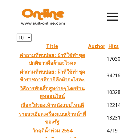
หน้าแรก
รายการสินค้า
Title
Author
Hits
คำถามที่พบบ่อย : ผ้าที่ใช้ทำชุด
17030
การสั่งซื้อ
ปกติขาวคือผ้าอะไรคะ
คำถามที่พบบ่อย : ผ้าที่ใช้ทำชุด
34216
ข้าราชการสีกากีคือผ้าอะไรคะ
การชำระเงิน
วิธีการพับเสื้อสูทง่ายๆ โดยร้าน
10328
สูทออนไลน์
เกี่ยวกับเรา
เลือกใส่รองเท้าหนังแบบไหนดี
12214
รายละเอียดเครื่องแบบเจ้าหน้าที่
ข่าวสาร
13231
ของรัฐ
วิกฤติน้ำท่วม 2554
4719
ติดต่อเรา