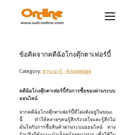
หน้าแรก
รายการสินค้า
ข้อคิดจากคดีฉ้อโกงตุ๊กตาเฟอร์บี้
การสั่งซื้อ
Category:
สาระน่ารู้ - Knowledge
การชำระเงิน
คดีฉ้อโกงตุ๊กตาเฟอร์บี้กับการซื้อของผ่านระบบ
เกี่ยวกับเรา
ออนไลน์
จากคดีฉ้อโกงตุ๊กตาเฟอร์บี้ที่โด่งดังอยู่ในขณะ
ข่าวสาร
นี้ ทำให้หลายๆคนรู้สึกกังวลใจและรู้สึกไม่
มั่นใจกับการซื้อสินค้าผ่านระบบออนไลน์ ทาง
ติดต่อเรา
ร้านจึงมีข้อแนะนำเล็กๆน้อยๆมาฝาก เพื่อใช้ใน