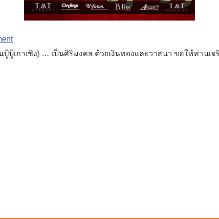
ment
้เกาเซิง) … เป็นศิริมงคล ด้วยเงินทองและวาสนา ขอให้ท่านเจริญก