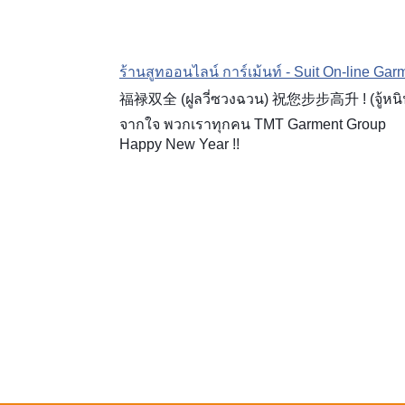
ร้านสูทออนไลน์ การ์เม้นท์ - Suit On-line Gar
โทร 099 11 44 919
福禄双全 (ฝูลวี่ซวงฉวน) 祝您步步高升 ! (จู้หนินปู้ปู
แอดไลน์ @suitonline
จากใจ พวกเราทุกคน TMT Garment Group
Happy New Year !!
Login