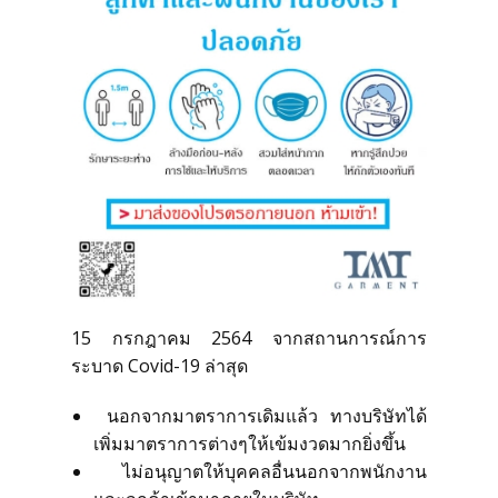
สั่งซื้อชุดสูทสำเร็จรูป
สั่งตัดชุดสูทออนไลน์
บริการให้เช่าชุดสูท
บริการแก้ไขชุดสูท
บริการซักแห้งและดูแลชุดสูท
15 กรกฎาคม 2564 จากสถานการณ์การ
ลูกค้าที่ใช้บริการกับเรา
ระบาด Covid-19 ล่าสุด
นอกจากมาตราการเดิมแล้ว ทางบริษัทได้
รีวิวจากลูกค้า
เพิ่มมาตราการต่างๆให้เข้มงวดมากยิ่งขึ้น
ไม่อนุญาตให้บุคคลอื่นนอกจากพนักงาน
บทความแนะนำ