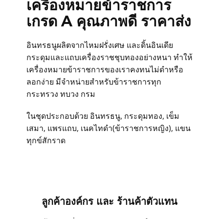
เครื่องหมายข้าราชการ
สั่งซื้อชุดสูทสำเร็จรูป
เกรด A คุณภาพดี ราคาส่ง
สั่งตัดชุดสูทออนไลน์
อินทรธนูผลิตจากไหมฝรั่งเศษ และดิ้นอินเดีย
กระดุมและแถบเครื่องราชชุบทองอย่างหนา ทำให้
บริการให้เช่าชุดสูท
เครื่องหมายข้าราชการของเราคงทนไม่ดำหรือ
ลอกง่าย มีจำหน่ายสำหรับข้าราชการทุก
กระทรวง ทบวง กรม
บริการแก้ไขชุดสูท
ในชุดประกอบด้วย อินทรธนู, กระดุมทอง, เข็ม
บริการซักแห้งและดูแลชุดสูท
เสมา, แพรแถบ, เนคไทดำ(ข้าราชการหญิง), แขน
ทุกข์สักราด
ลูกค้าที่ใช้บริการกับเรา
รีวิวจากลูกค้า
ลูกค้าองค์กร และ ร้านค้าตัวแทน
บทความแนะนำ